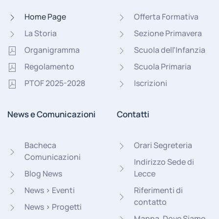
Home Page
Offerta Formativa
La Storia
Sezione Primavera
Organigramma
Scuola dell'Infanzia
Regolamento
Scuola Primaria
PTOF 2025-2028
Iscrizioni
News e Comunicazioni
Contatti
Bacheca
Orari Segreteria
Comunicazioni
Indirizzo Sede di
Blog News
Lecce
News > Eventi
Riferimenti di
contatto
News > Progetti
Mappa, Dove Siamo