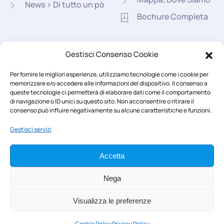
News > Di tutto un pò
Bochure Completa
Seguici su
Gestisci Consenso Cookie
Per fornire le migliori esperienze, utilizziamo tecnologie come i cookie per
memorizzare e/o accedere alle informazioni del dispositivo. Il consenso a
queste tecnologie ci permetterà di elaborare dati come il comportamento
di navigazione o ID unici su questo sito. Non acconsentire o ritirare il
consenso può influire negativamente su alcune caratteristiche e funzioni.
Area Riservata
Gestisci servizi
Accetta
Nega
Visualizza le preferenze
© 2022 -
2026
Tutti i diritti sono riservati | Suore Discepole di
Gesù Eucaristico |
Cookie Policy
|
Privacy Policy
... Made in
Cookie Policy
Privacy Policy