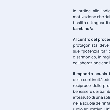
In ordine alle indi
motivazione che dal
finalità e traguardi 
bambino/a
.
Al centro del proc
protagonista: deve s
sue “potenzialità”
disarmonico, in ragi
collaborazione con l
Il rapporto scuola-
della continuità ed
reciproco delle pr
benessere dei bambi
intessuto di una sol
nella scuola dell’in
ruolo educativo. Un’