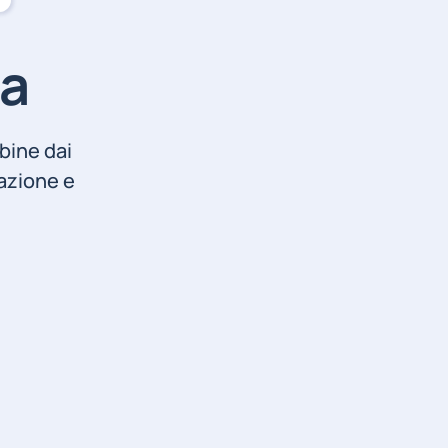
ia
mbine dai
ucazione e