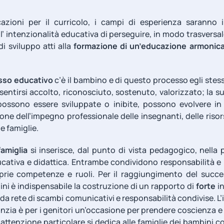
cazioni per il curricolo, i campi di esperienza saranno 
l’ intenzionalità educativa di perseguire, in modo trasvers
di sviluppo atti alla
formazione di un’educazione armonica 
esso educativo
c’è il bambino e di questo processo egli stes
entirsi accolto, riconosciuto, sostenuto, valorizzato; la sua
 possono essere sviluppate o inibite, possono evolvere 
one dell’impegno professionale delle insegnanti, delle risors
e famiglie.
famiglia
si inserisce, dal punto di vista pedagogico, nella
ucativa e didattica. Entrambe condividono responsabilità e 
oprie competenze e ruoli. Per il raggiungimento del succe
ni è indispensabile la costruzione di un rapporto di
forte
in
ida rete di scambi comunicativi e responsabilità condivise. L
fanzia è per i genitori un’occasione per prendere coscienza e r
attenzione particolare si dedica alle famiglie dei bambini co