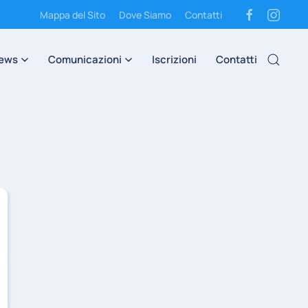
Mappa del Sito
Dove Siamo
Contatti
ews
Comunicazioni
Iscrizioni
Contatti