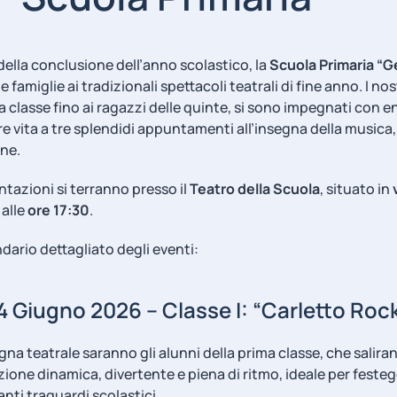
 della conclusione dell’anno scolastico, la
Scuola Primaria “G
 le famiglie ai tradizionali spettacoli teatrali di fine anno
. I no
ma classe fino ai ragazzi delle quinte, si sono impegnati con 
e vita a tre splendidi appuntamenti all’insegna della musica,
one
.
ntazioni si terranno presso il
Teatro della Scuola
, situato in
 alle
ore 17:30
.
ndario dettagliato degli eventi:
4 Giugno 2026 – Classe I: “Carletto Roc
egna teatrale saranno gli alunni della prima classe, che salir
one dinamica, divertente e piena di ritmo, ideale per festeg
anti traguardi scolastici
.