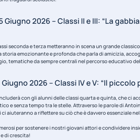
 Giugno 2026 – Classi II e III: “La gabbian
lassi seconda e terza metteranno in scena un grande classico 
a storia emozionante e profonda che parla di amicizia, accog
gio, tematiche da sempre centrali nel percorso educativo del
Giugno 2026 – Classi IV e V: “Il piccolo 
ncluderà con gli alunni delle classi quarta e quinta, che c
tico e senza tempo tra le stelle. Attraverso le parole di Antoi
 ci aiuteranno a riflettere su ciò che è davvero essenziale nell
erosi per sostenere i nostri giovani attori e condividere ins
e di crescita!