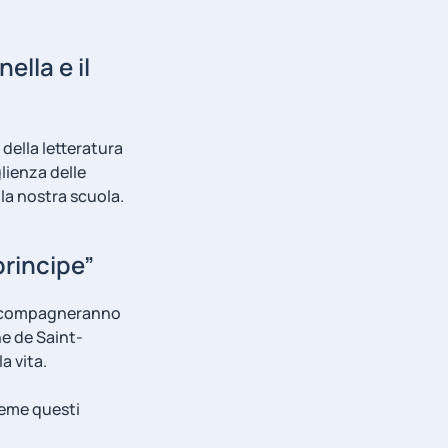
ella e il
della letteratura
lienza delle
la nostra scuola.
principe”
i accompagneranno
ne de Saint-
a vita.
ieme questi