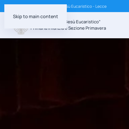
Istituto Suore Discepole di Gesù Eucaristico - Lecce
Skip to main content
Scuola Paritaria “Gesù Eucaristico”
Primaria Infanzia e Sezione Primavera