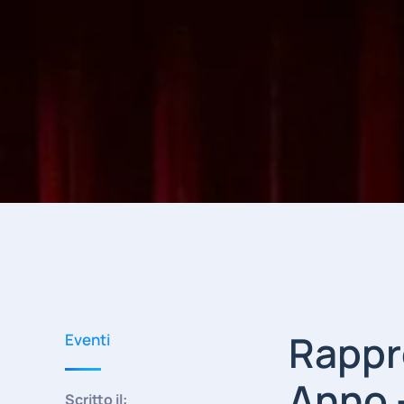
Rappre
Eventi
Anno 
Scritto il: