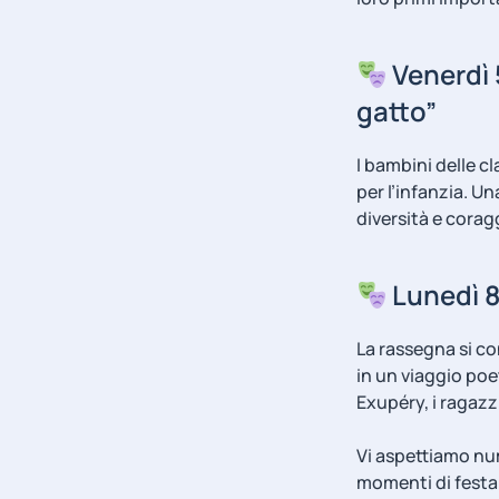
Venerdì 5
gatto”
I bambini delle c
per l’infanzia
. Un
diversità e corag
Lunedì 8 
La rassegna si co
in un viaggio poe
Exupéry, i ragazzi
Vi aspettiamo num
momenti di festa 