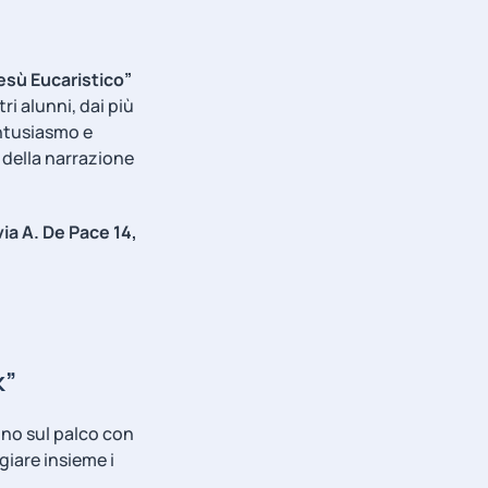
esù Eucaristico”
stri alunni, dai più
entusiasmo e
 della narrazione
via A. De Pace 14,
k”
anno sul palco con
giare insieme i