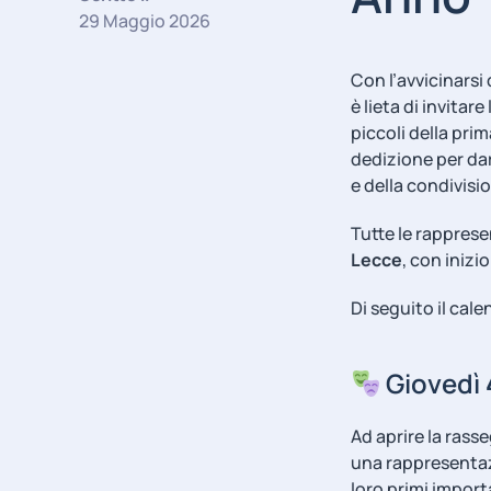
29 Maggio 2026
Con l’avvicinarsi
è lieta di invitare
piccoli della pri
dedizione per dar
e della condivisi
Tutte le rapprese
Lecce
, con inizio
Di seguito il cale
Giovedì 
Ad aprire la rass
una rappresentazi
loro primi import