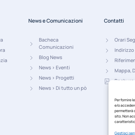
News e Comunicazioni
Contatti
va
Bacheca
Orari Seg
Comunicazioni
era
Indirizzo
Blog News
nzia
Riferimen
News > Eventi
Mappa, 
News > Progetti
Bochure
News > Di tutto un pò
Per fornire 
e/o accedere
permetterà d
sito. Non ac
caratteristic
Gestisci serv