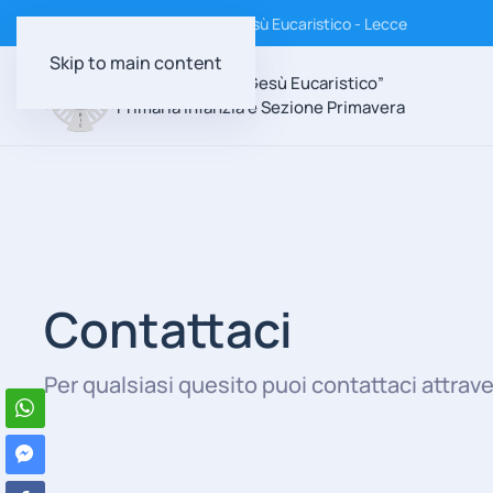
Istituto Suore Discepole di Gesù Eucaristico - Lecce
Skip to main content
Scuola Paritaria “Gesù Eucaristico”
Primaria Infanzia e Sezione Primavera
Contattaci
Per qualsiasi quesito puoi contattaci attrave