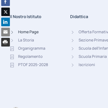
Il Nostro Istituto
Didattica
Home Page
Offerta Formati
La Storia
Sezione Primav
Organigramma
Scuola dell'Infa
Regolamento
Scuola Primaria
PTOF 2025-2028
Iscrizioni