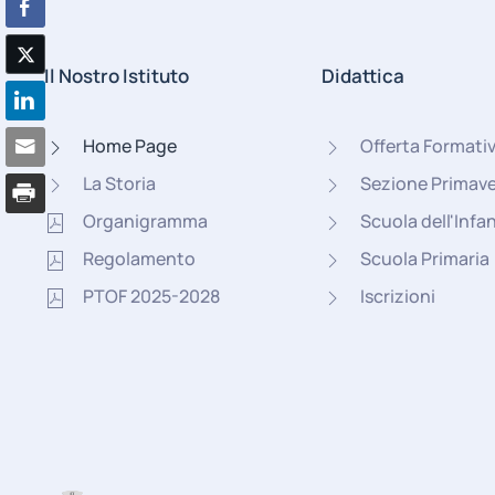
Il Nostro Istituto
Didattica
Home Page
Offerta Formati
La Storia
Sezione Primav
Organigramma
Scuola dell'Infa
Regolamento
Scuola Primaria
PTOF 2025-2028
Iscrizioni