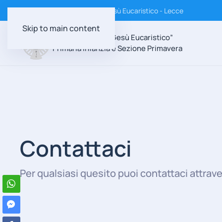
Istituto Suore Discepole di Gesù Eucaristico - Lecce
Skip to main content
Scuola Paritaria “Gesù Eucaristico”
Primaria Infanzia e Sezione Primavera
Contattaci
Per qualsiasi quesito puoi contattaci attrave