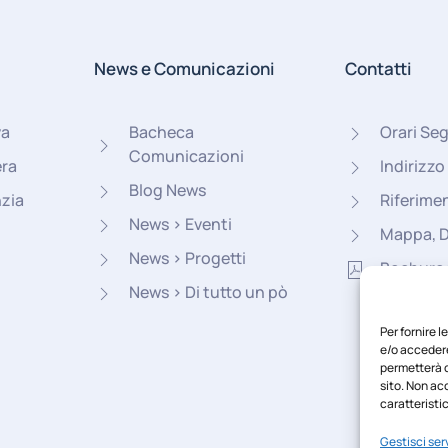
News e Comunicazioni
Contatti
va
Bacheca
Orari Seg
Comunicazioni
era
Indirizzo
Blog News
nzia
Riferimen
News > Eventi
Mappa, 
News > Progetti
Bochure
News > Di tutto un pò
Per fornire 
e/o accedere
permetterà d
sito. Non ac
caratteristic
Gestisci serv