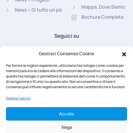
Mappa, Dove Siamo
News > Di tutto un pò
Bochure Completa
Seguici su
Gestisci Consenso Cookie
Per fornire le migliori esperienze, utilizziamo tecnologie come i cookie per
memorizzare e/o accedere alle informazioni del dispositivo. Il consenso a
queste tecnologie ci permetterà di elaborare dati come il comportamento
di navigazione o ID unici su questo sito. Non acconsentire o ritirare il
Area Riservata
consenso può influire negativamente su alcune caratteristiche e funzioni.
Gestisci servizi
Accetta
Nega
© 2022 -
2026
Tutti i diritti sono riservati | Suore Discepole di