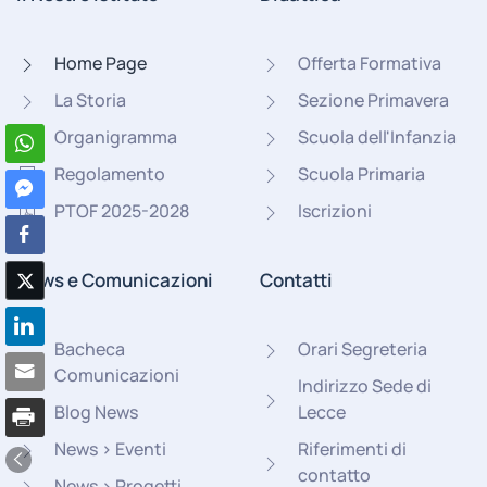
Home Page
Offerta Formativa
La Storia
Sezione Primavera
Organigramma
Scuola dell'Infanzia
Regolamento
Scuola Primaria
PTOF 2025-2028
Iscrizioni
News e Comunicazioni
Contatti
Bacheca
Orari Segreteria
Comunicazioni
Indirizzo Sede di
Blog News
Lecce
News > Eventi
Riferimenti di
contatto
News > Progetti