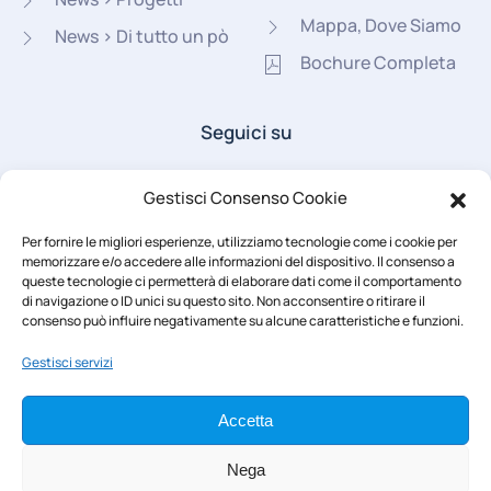
Mappa, Dove Siamo
News > Di tutto un pò
Bochure Completa
Seguici su
Gestisci Consenso Cookie
Per fornire le migliori esperienze, utilizziamo tecnologie come i cookie per
memorizzare e/o accedere alle informazioni del dispositivo. Il consenso a
queste tecnologie ci permetterà di elaborare dati come il comportamento
di navigazione o ID unici su questo sito. Non acconsentire o ritirare il
Area Riservata
consenso può influire negativamente su alcune caratteristiche e funzioni.
Gestisci servizi
Accetta
Nega
© 2022 -
2026
Tutti i diritti sono riservati | Suore Discepole di