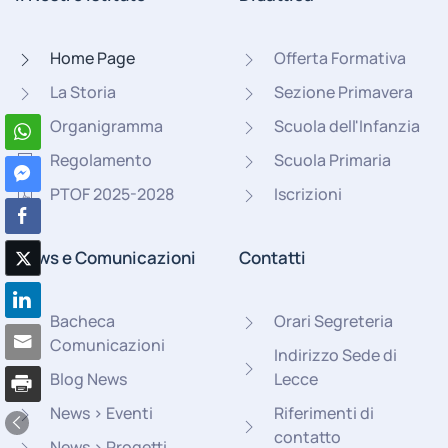
Home Page
Offerta Formativa
La Storia
Sezione Primavera
Organigramma
Scuola dell'Infanzia
Regolamento
Scuola Primaria
PTOF 2025-2028
Iscrizioni
News e Comunicazioni
Contatti
Bacheca
Orari Segreteria
Comunicazioni
Indirizzo Sede di
Blog News
Lecce
News > Eventi
Riferimenti di
contatto
News > Progetti