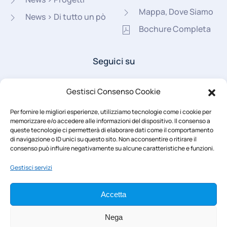
Mappa, Dove Siamo
News > Di tutto un pò
Bochure Completa
Seguici su
Gestisci Consenso Cookie
Per fornire le migliori esperienze, utilizziamo tecnologie come i cookie per
memorizzare e/o accedere alle informazioni del dispositivo. Il consenso a
queste tecnologie ci permetterà di elaborare dati come il comportamento
di navigazione o ID unici su questo sito. Non acconsentire o ritirare il
Area Riservata
consenso può influire negativamente su alcune caratteristiche e funzioni.
Gestisci servizi
Accetta
Nega
© 2022 -
2026
Tutti i diritti sono riservati | Suore Discepole di