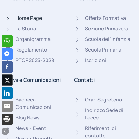
Home Page
Offerta Formativa
La Storia
Sezione Primavera
Organigramma
Scuola dell'Infanzia
Regolamento
Scuola Primaria
PTOF 2025-2028
Iscrizioni
News e Comunicazioni
Contatti
Bacheca
Orari Segreteria
Comunicazioni
Indirizzo Sede di
Blog News
Lecce
News > Eventi
Riferimenti di
contatto
News > Progetti