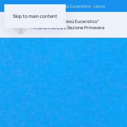
Istituto Suore Discepole di Gesù Eucaristico - Lecce
Skip to main content
Scuola Paritaria “Gesù Eucaristico”
Primaria Infanzia e Sezione Primavera