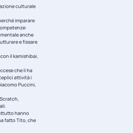
iazione culturale
e perché imparare
 competenze:
ndamentale anche
utturare e fissare
con il kamishibai,
eccese che li ha
plici attività i
Giacomo Puccini,
 Scratch,
li.
rattutto hanno
a fatto Tito, che