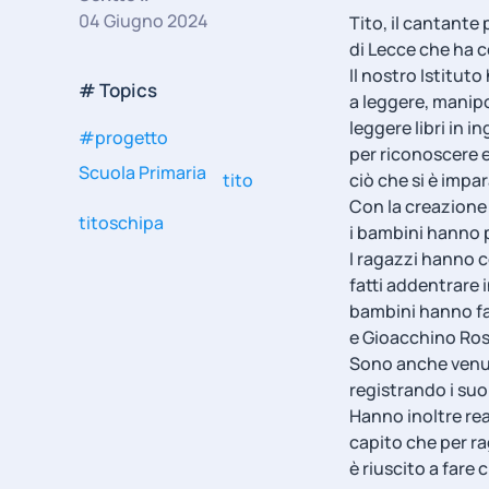
04 Giugno 2024
Tito, il cantante
di Lecce che ha c
Il nostro Istitut
# Topics
a leggere, manip
leggere libri in 
#progetto
per riconoscere e
Scuola Primaria
tito
ciò che si è impa
Con la creazione 
titoschipa
i bambini hanno 
I ragazzi hanno c
fatti addentrare i
bambini hanno fa
e Gioacchino Ros
Sono anche venuti
registrando i suo
Hanno inoltre re
capito che per ra
è riuscito a fare 