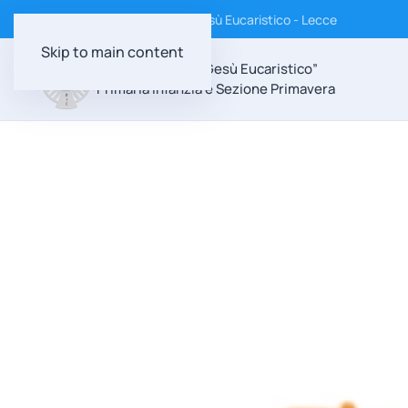
Istituto Suore Discepole di Gesù Eucaristico - Lecce
Skip to main content
Scuola Paritaria “Gesù Eucaristico”
Primaria Infanzia e Sezione Primavera