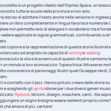
 piccoletto è un progetto ideato dall’Orpheo Space, un’assoc
oinvolto tutte le scuole della provincia e non solo.
o ha deciso di adottare il testo anche nella versione in ingles
olare un libro completamente in lingua favorisce numerose
inglese non permette solo di allargare il vocabolario ma è fo
 vedere applicate le regole grammaticali, contribuendo a str
rato.
del copione e la rappresentazione di questa storia illustrata 
potenziato ed ampliato le capacità di
writing
e
reading
.
onosciuto la vita e le avventure di questo illustre cantante l
n un mondo a loro sconosciuto: l’opera lirica! Attraverso molte
tto conoscenza di personaggi illustri quali Giuseppe Verdi, 
sini.
 a contatto con il jazz. Hanno potuto creare delle storie su
ni e scegliendo gli
sprite
idonei per i due diversi generi musica
alizzato
flipbook
, libricini, disegni, maschere, canti.. Ma sop
ggiungere un sogno bisogna essere resilienti proprio come h
ciò che amava di più: cantare!