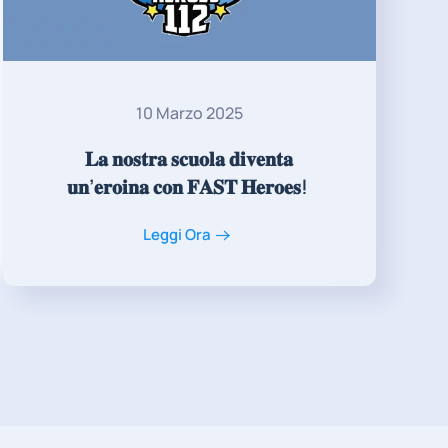
10 Marzo 2025
𝐋𝐚 𝐧𝐨𝐬𝐭𝐫𝐚 𝐬𝐜𝐮𝐨𝐥𝐚 𝐝𝐢𝐯𝐞𝐧𝐭𝐚
𝐮𝐧’𝐞𝐫𝐨𝐢𝐧𝐚 𝐜𝐨𝐧 𝐅𝐀𝐒𝐓 𝐇𝐞𝐫𝐨𝐞𝐬! ‍
Leggi Ora