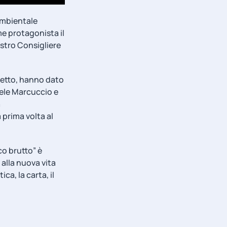
ambientale
e protagonista il
nostro Consigliere
ggetto, hanno dato
ele Marcuccio e
a
 prima volta al
co brutto” è
 alla nuova vita
ca, la carta, il