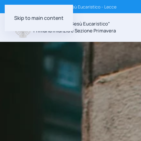
Istituto Suore Discepole di Gesù Eucaristico - Lecce
Skip to main content
Scuola Paritaria “Gesù Eucaristico”
Primaria Infanzia e Sezione Primavera