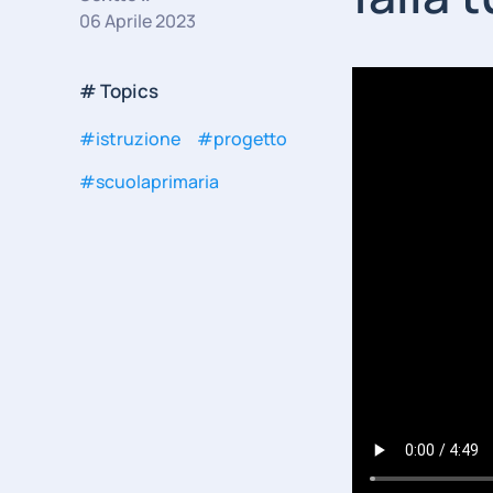
06 Aprile 2023
# Topics
#istruzione
#progetto
#scuolaprimaria