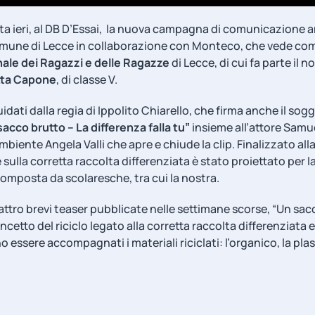
ata ieri, al DB D’Essai, la nuova campagna di comunicazione 
une di Lecce in collaborazione con Monteco, che vede com
ale dei Ragazzi e delle Ragazze
di Lecce, di cui fa parte il 
tta Capone
, di classe V.
guidati dalla regia di Ippolito Chiarello, che firma anche il so
acco brutto – La differenza falla tu”
insieme all’attore Samu
Ambiente Angela Valli che apre e chiude la clip. Finalizzato all
sulla corretta raccolta differenziata è stato proiettato per la
omposta da scolaresche, tra cui la nostra.
ttro brevi teaser pubblicate nelle settimane scorse, “Un sac
cetto del riciclo legato alla corretta raccolta differenziata e
 essere accompagnati i materiali riciclati: l’organico, la plasti