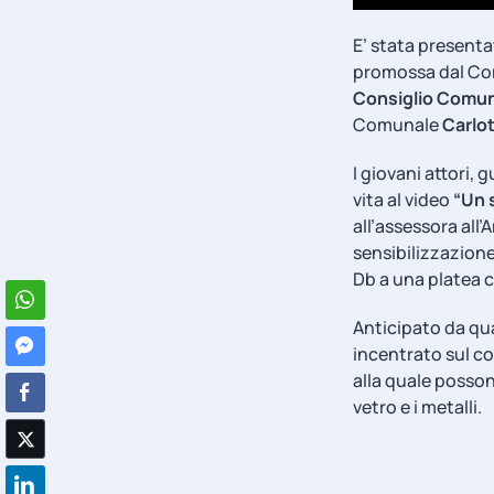
E’ stata present
promossa dal Com
Consiglio Comun
Comunale
Carlo
I giovani attori, 
vita al video
“Un s
all’assessora all’
sensibilizzazione 
Db a una platea c
Anticipato da qua
incentrato sul con
alla quale possono
vetro e i metalli.