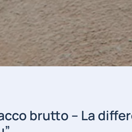
cco brutto – La diffe
tu”