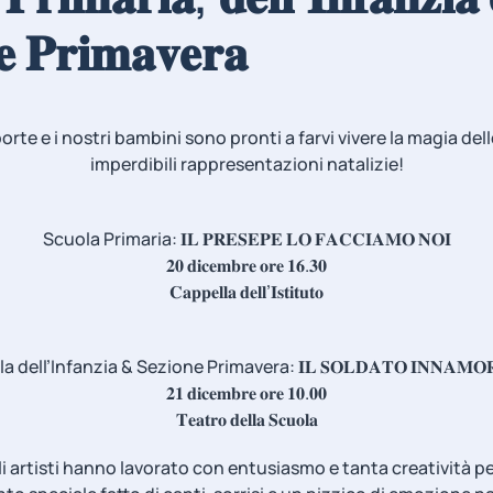
𝐞 𝐏𝐫𝐢𝐦𝐚𝐯𝐞𝐫𝐚
 porte e i nostri bambini sono pronti a farvi vivere la magia de
imperdibili rappresentazioni natalizie!
Scuola Primaria: 𝐈𝐋 𝐏𝐑𝐄𝐒𝐄𝐏𝐄 𝐋𝐎 𝐅𝐀𝐂𝐂𝐈𝐀𝐌𝐎 𝐍𝐎𝐈
𝟐𝟎 𝐝𝐢𝐜𝐞𝐦𝐛𝐫𝐞 𝐨𝐫𝐞 𝟏𝟔.𝟑𝟎
𝐂𝐚𝐩𝐩𝐞𝐥𝐥𝐚 𝐝𝐞𝐥𝐥’𝐈𝐬𝐭𝐢𝐭𝐮𝐭𝐨
 dell’Infanzia & Sezione Primavera: 𝐈𝐋 𝐒𝐎𝐋𝐃𝐀𝐓𝐎 𝐈𝐍𝐍𝐀𝐌𝐎
𝟐𝟏 𝐝𝐢𝐜𝐞𝐦𝐛𝐫𝐞 𝐨𝐫𝐞 𝟏𝟎.𝟎𝟎
𝐓𝐞𝐚𝐭𝐫𝐨 𝐝𝐞𝐥𝐥𝐚 𝐒𝐜𝐮𝐨𝐥𝐚
oli artisti hanno lavorato con entusiasmo e tanta creatività pe