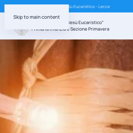
Istituto Suore Discepole di Gesù Eucaristico - Lecce
Skip to main content
Scuola Paritaria “Gesù Eucaristico”
Primaria Infanzia e Sezione Primavera