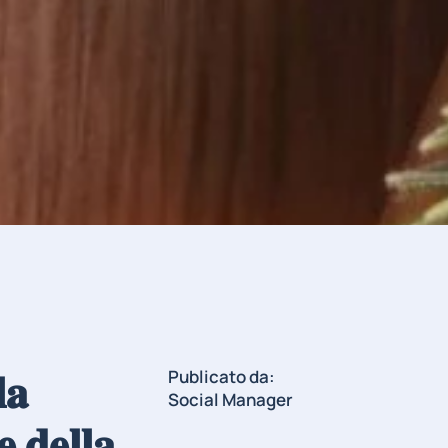
𝐚
Publicato da:
Social Manager
 𝐝𝐞𝐥𝐥𝐚