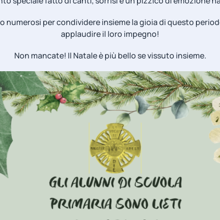
 speciale fatto di canti, sorrisi e un pizzico di emozione na
o numerosi per condividere insieme la gioia di questo period
applaudire il loro impegno!
Non mancate! Il Natale è più bello se vissuto insieme.