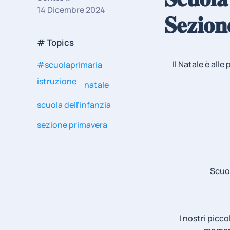
14 Dicembre 2024
𝐒𝐞𝐳𝐢𝐨
# Topics
Il Natale è alle
#scuolaprimaria
istruzione
natale
scuola dell'infanzia
sezione primavera
Scuola
I nostri picc