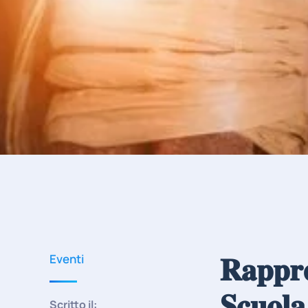
𝐑𝐚𝐩𝐩𝐫𝐞
Eventi
𝐒𝐜𝐮𝐨𝐥𝐚
Scritto il: