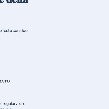
lle feste con due
𝐀𝐓𝐎
r regalarvi un