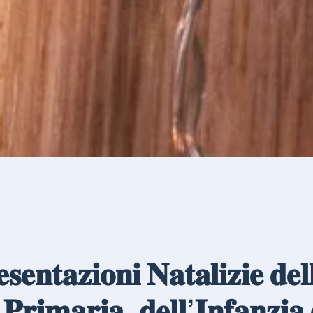
𝐞𝐧𝐭𝐚𝐳𝐢𝐨𝐧𝐢 𝐍𝐚𝐭𝐚𝐥𝐢𝐳𝐢𝐞 𝐝𝐞𝐥
 𝐏𝐫𝐢𝐦𝐚𝐫𝐢𝐚, 𝐝𝐞𝐥𝐥’𝐈𝐧𝐟𝐚𝐧𝐳𝐢𝐚 