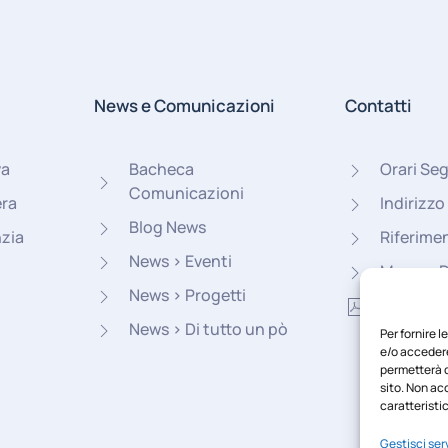
News e Comunicazioni
Contatti
va
Bacheca
Orari Seg
Comunicazioni
era
Indirizzo
Blog News
nzia
Riferimen
News > Eventi
Mappa, 
News > Progetti
Bochure
News > Di tutto un pò
Per fornire 
e/o accedere
permetterà d
sito. Non ac
caratteristic
Gestisci serv