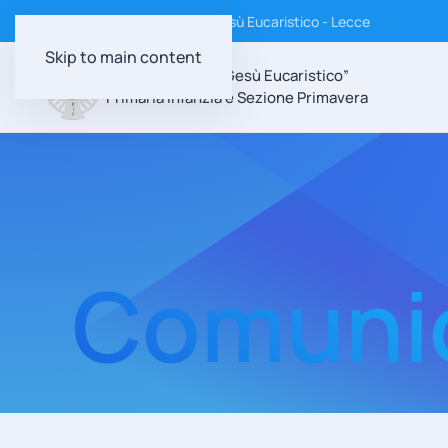
Istituto Suore Discepole di Gesù Eucaristico - Lecce
Skip to main content
Scuola Paritaria “Gesù Eucaristico”
Primaria Infanzia e Sezione Primavera
Comunic